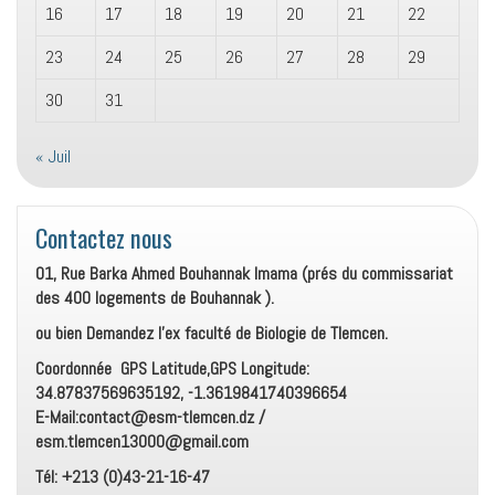
16
17
18
19
20
21
22
23
24
25
26
27
28
29
30
31
« Juil
Contactez nous
01, Rue Barka Ahmed Bouhannak Imama (prés du commissariat
des 400 logements de Bouhannak ).
ou bien Demandez l’ex faculté de Biologie de Tlemcen.
Coordonnée GPS Latitude,GPS Longitude:
34.87837569635192, -1.3619841740396654
E-Mail:contact@esm-tlemcen.dz /
esm.tlemcen13000@gmail.com
Tél: +213 (0)43-21-16-47