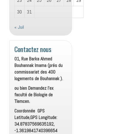
23
24
25
26
27
28
29
30
31
« Juil
Contactez nous
01, Rue Barka Ahmed
Bouhannak Imama (prés du
commissariat des 400
logements de Bouhannak ).
ou bien Demandez l’ex
faculté de Biologie de
Tlemcen.
Coordonnée GPS
Latitude,GPS Longitude:
34.87837569635192,
-1.3619841740396654