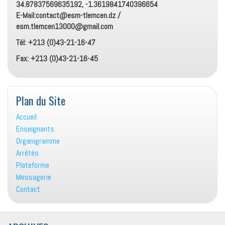
34.87837569635192, -1.3619841740396654
E-Mail:contact@esm-tlemcen.dz /
esm.tlemcen13000@gmail.com
Tél: +213 (0)43-21-16-47
Fax: +213 (0)43-21-16-45
Plan du Site
Accueil
Enseignants
Organigramme
Arrêtés
Plateforme
Messagerie
Contact