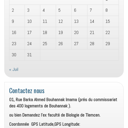
2
3
4
5
6
7
8
9
10
11
12
13
14
15
16
17
18
19
20
21
22
23
24
25
26
27
28
29
30
31
« Juil
Contactez nous
01, Rue Barka Ahmed Bouhannak Imama (prés du commissariat
des 400 logements de Bouhannak ).
ou bien Demandez l’ex faculté de Biologie de Tlemcen.
Coordonnée GPS Latitude,GPS Longitude: