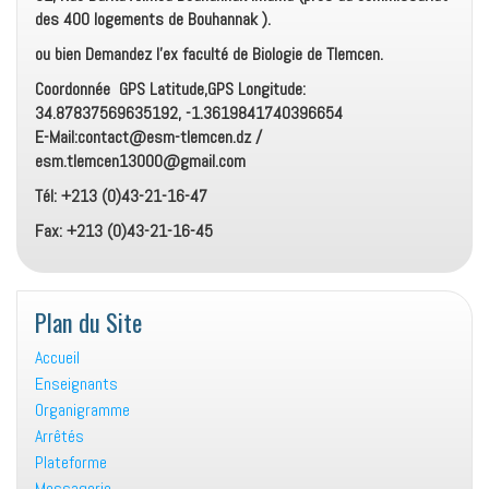
des 400 logements de Bouhannak ).
ou bien Demandez l’ex faculté de Biologie de Tlemcen.
Coordonnée GPS Latitude,GPS Longitude:
34.87837569635192, -1.3619841740396654
E-Mail:contact@esm-tlemcen.dz /
esm.tlemcen13000@gmail.com
Tél: +213 (0)43-21-16-47
Fax: +213 (0)43-21-16-45
Plan du Site
Accueil
Enseignants
Organigramme
Arrêtés
Plateforme
Messagerie