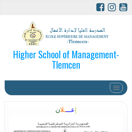
Higher School of Management-
Tlemcen
Afficher/
إ
عـــ
ـلا
ن