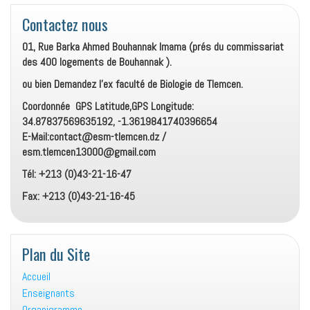
Contactez nous
01, Rue Barka Ahmed Bouhannak Imama (prés du commissariat
des 400 logements de Bouhannak ).
ou bien Demandez l’ex faculté de Biologie de Tlemcen.
Coordonnée GPS Latitude,GPS Longitude:
34.87837569635192, -1.3619841740396654
E-Mail:contact@esm-tlemcen.dz /
esm.tlemcen13000@gmail.com
Tél: +213 (0)43-21-16-47
Fax: +213 (0)43-21-16-45
Plan du Site
Accueil
Enseignants
Organigramme