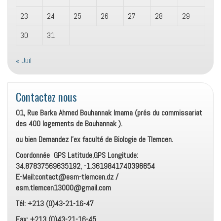
23
24
25
26
27
28
29
30
31
« Juil
Contactez nous
01, Rue Barka Ahmed Bouhannak Imama (prés du commissariat
des 400 logements de Bouhannak ).
ou bien Demandez l’ex faculté de Biologie de Tlemcen.
Coordonnée GPS Latitude,GPS Longitude:
34.87837569635192, -1.3619841740396654
E-Mail:contact@esm-tlemcen.dz /
esm.tlemcen13000@gmail.com
Tél: +213 (0)43-21-16-47
Fax: +213 (0)43-21-16-45