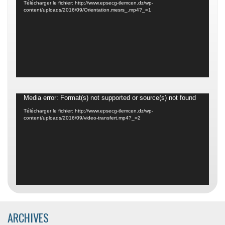
vidéo
Télécharger le fichier: http://www.epsecg-tlemcen.dz/wp-
content/uploads/2016/09/Orientation.mesrs_.mp4?_=1
Lecteur
Media error: Format(s) not supported or source(s) not found
vidéo
Télécharger le fichier: http://www.epsecg-tlemcen.dz/wp-
content/uploads/2016/09/video-transfert.mp4?_=2
ARCHIVES