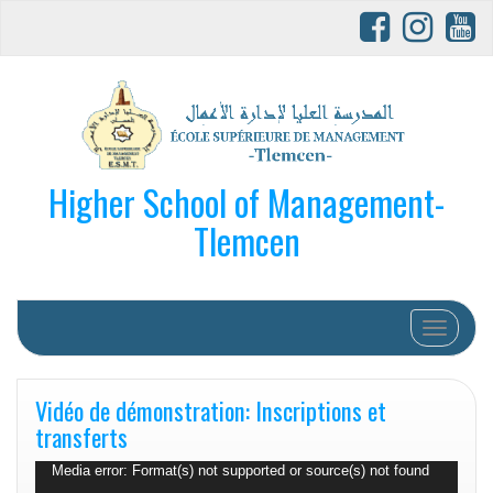
Higher School of Management-
Tlemcen
Afficher/
Vidéo de démonstration: Inscriptions et
transferts
Lecteur
Media error: Format(s) not supported or source(s) not found